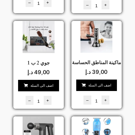
–
+
–
+
ماكينة المناطق الحساسة
جوي 2 ب 1
39,00
د.إ
49,00
د.إ
اضف الى السلة
اضف الى السلة
–
+
–
+