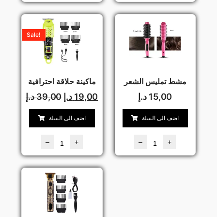
Sale!
مشط تمليس الشعر
ماكينة حلاقة احترافية
15,00
د.إ
19,00
د.إ
39,00
د.إ
اضف الى السلة
اضف الى السلة
–
+
–
+