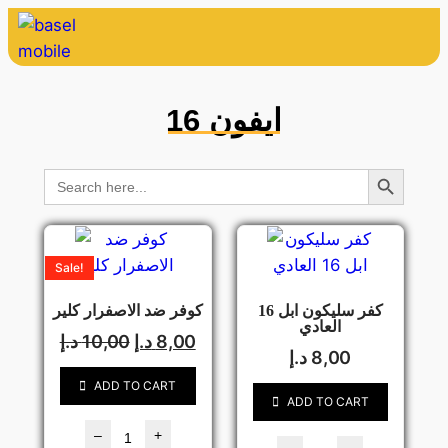
ايفون 16
Search Button
Search
for:
Sale!
كفر سليكون ابل 16
كوفر ضد الاصفرار كلير
العادي
8,00
د.إ
10,00
د.إ
8,00
د.إ
ADD TO CART
ADD TO CART
–
+