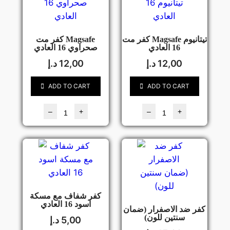
كفر مت Magsafe تيتانيوم
كفر مت Magsafe
16 العادي
صحراوي 16 العادي
12,00
د.إ
12,00
د.إ
ADD TO CART
ADD TO CART
–
+
–
+
كفر شفاف مع مسكة
اسود 16 العادي
كفر ضد الاصفرار (ضمان
سنتين للون)
5,00
د.إ