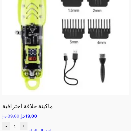
ماكينة حلاقة احترافية
19,00
د.إ
39,00
د.إ
-
+
اضف الى السلة