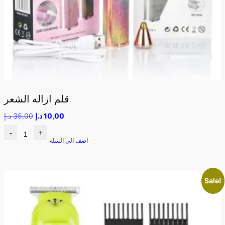
قلم ازاله الشعر
10,00
د.إ
35,00
د.إ
-
+
اضف الى السلة
Sale!