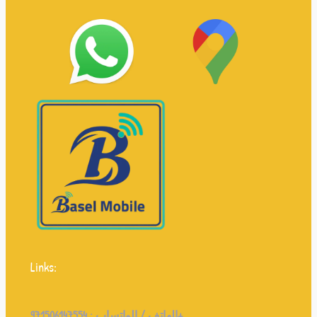
Links:
971506147554+
الهاتف / الواتساب :