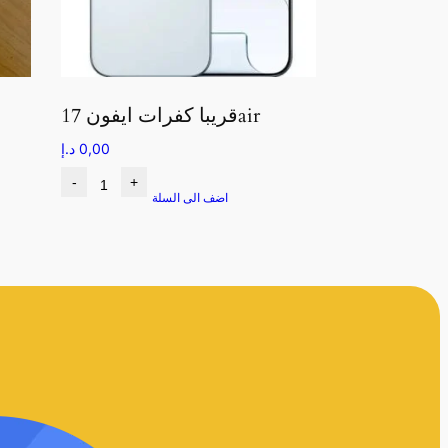
قريبا كفرات ايفون 17air
0,00
د.إ
-
+
اضف الى السلة