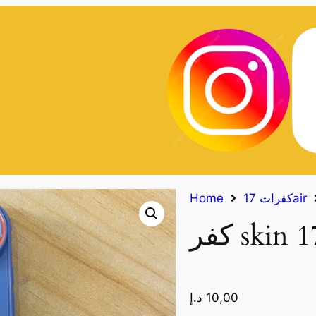
كفرات 17air
Home
10,00
د.إ