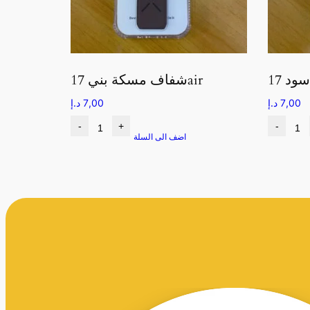
شفاف مسكة بني 17air
7,00
د.إ
7,00
د.إ
-
+
-
اضف الى السلة