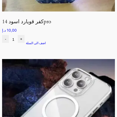
كفر قويارد اسود 14pro
10,00
د.إ
-
+
اضف الى السلة