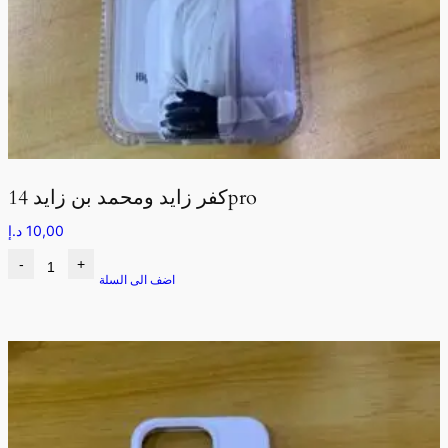
كفر زايد ومحمد بن زايد 14pro
10,00
د.إ
-
+
اضف الى السلة