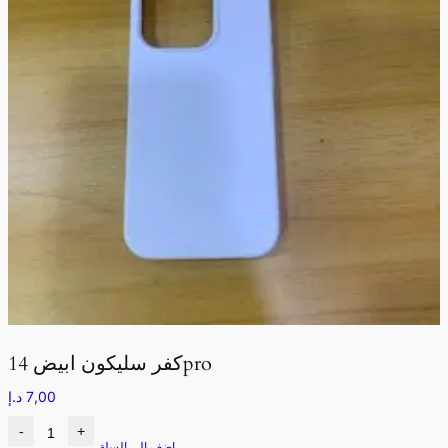
كفر سليكون ابيض 14pro
7,00
د.إ
-
+
اضف الى السلة