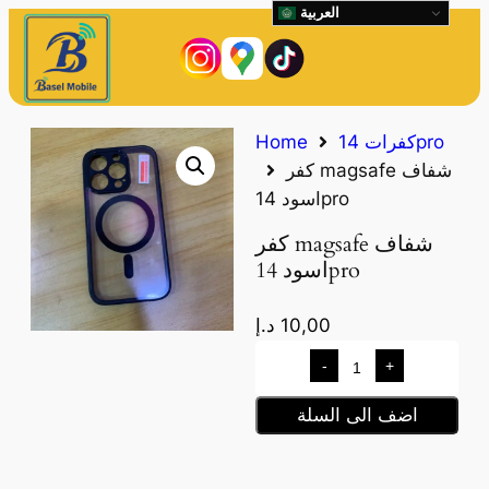
العربية
كفرات 14pro
Home
كفر magsafe شفاف
اسود 14pro
كفر magsafe شفاف
اسود 14pro
10,00
د.إ
-
+
اضف الى السلة