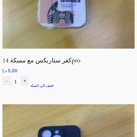
كفر ستاربكس مع مسكة 14pro
5,00
د.إ
-
+
اضف الى السلة