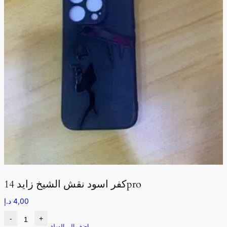
كفر اسود نقش الشيخ زايد 14pro
4,00
د.إ
-
+
اضف الى السلة