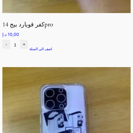
كفر قويارد بيج 14pro
10,00
د.إ
-
+
اضف الى السلة