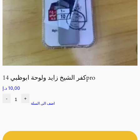
كفر الشيخ زايد ولوحة ابوظبي 14pro
10,00
د.إ
-
+
اضف الى السلة