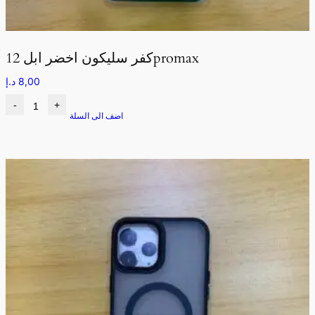
كفر سليكون اخضر ابل 12promax
8,00
د.إ
-
+
اضف الى السلة