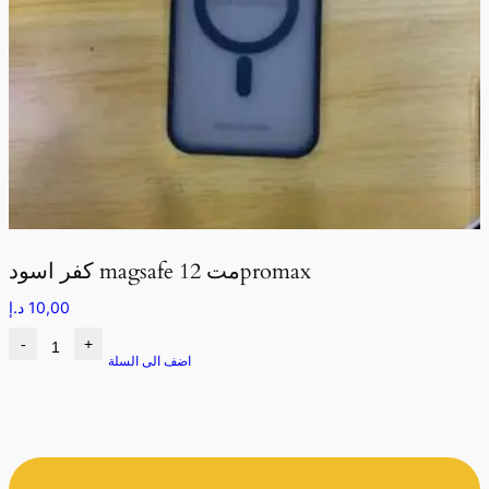
كفر اسود magsafe مت 12promax
10,00
د.إ
-
+
اضف الى السلة