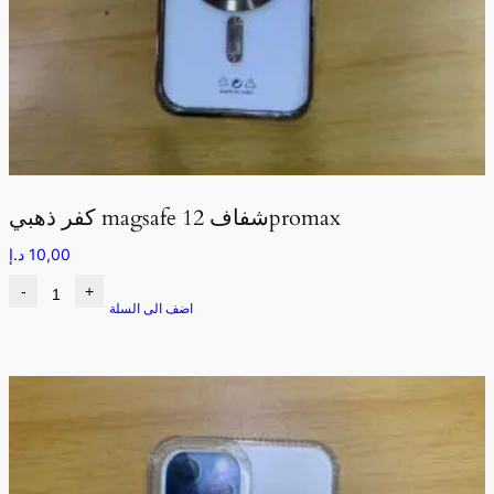
كفر ذهبي magsafe شفاف 12promax
10,00
د.إ
-
+
اضف الى السلة