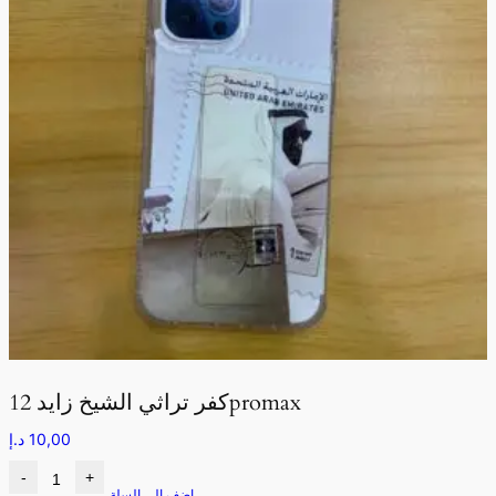
كفر تراثي الشيخ زايد 12promax
10,00
د.إ
-
+
اضف الى السلة