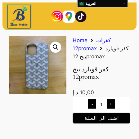
العربية
كفرات
Home
كفر قويارد
12promax
بيج 12promax
كفر قويارد بيج
12promax
10,00
د.إ
-
+
اضف الى السلة