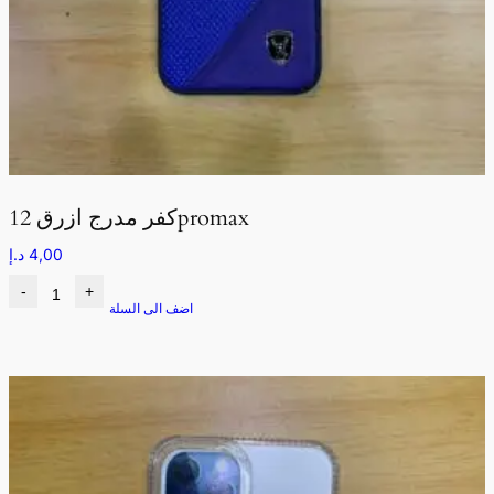
كفر مدرج ازرق 12promax
4,00
د.إ
-
+
اضف الى السلة