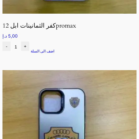
كفر الثمانينات ابل 12promax
5,00
د.إ
-
+
اضف الى السلة