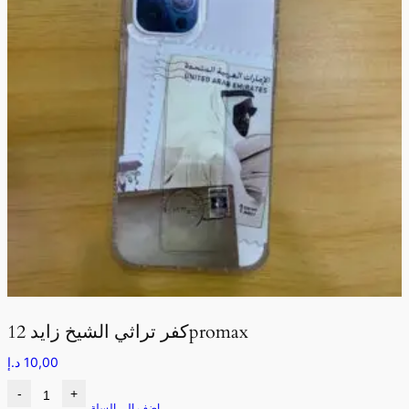
كفر تراثي الشيخ زايد 12promax
10,00
د.إ
-
+
اضف الى السلة