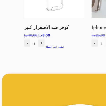
كوفر ضد الاصفرار كلير
25,00
د.إ
8,00
د.إ
10,00
د.إ
-
+
-
اضف الى السلة