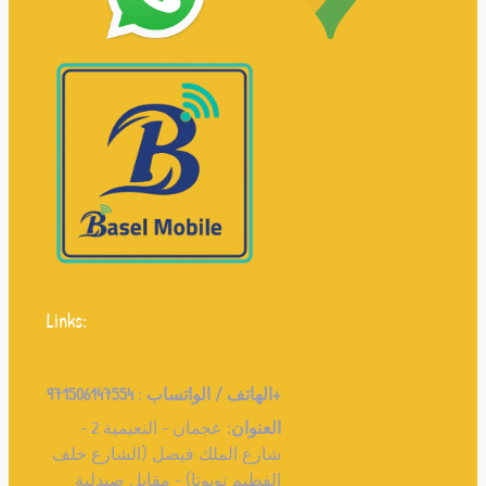
Links:
971506147554+
الهاتف / الواتساب :
العنوان:
عجمان - النعيمية 2 -
شارع الملك فيصل (الشارع خلف
الفطيم تويوتا) - مقابل صيدلية