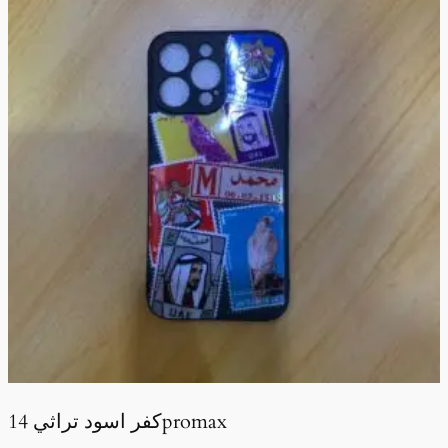
كفر اسود تراثي 14promax