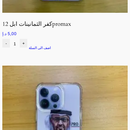
كفر الثمانينات ابل 12promax
5,00
د.إ
-
+
اضف الى السلة