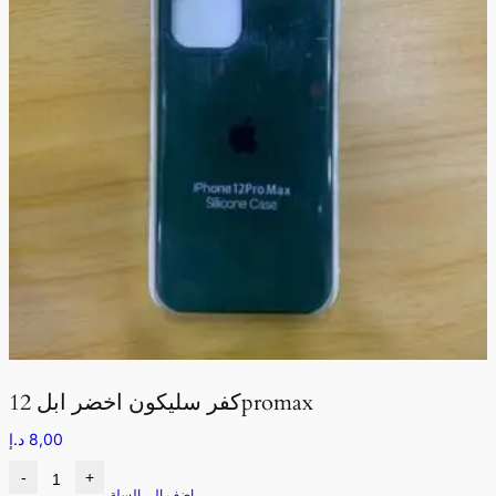
كفر سليكون اخضر ابل 12promax
8,00
د.إ
-
+
اضف الى السلة