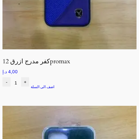
كفر مدرج ازرق 12promax
4,00
د.إ
-
+
اضف الى السلة