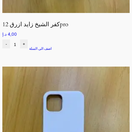
كفر الشيخ زايد ازرق 12pro
4,00
د.إ
-
+
اضف الى السلة