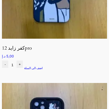
كفر زايد 12pro
5,00
د.إ
-
+
اضف الى السلة