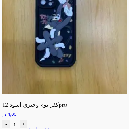
كفر توم وجيري اسود 12pro
4,00
د.إ
-
+
اضف الى السلة