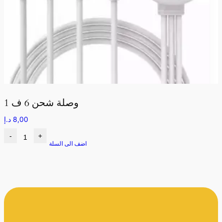
وصلة شحن 6 ف 1
8,00
د.إ
-
+
اضف الى السلة