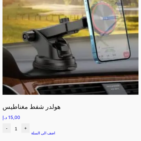
هولدر شفط مغناطيس
15,00
د.إ
-
+
اضف الى السلة