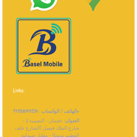
Links:
971506147554+
الهاتف / الواتساب :
العنوان:
عجمان - النعيمية 2 -
شارع الملك فيصل (الشارع خلف
الفطيم تويوتا) - مقابل صيدلية