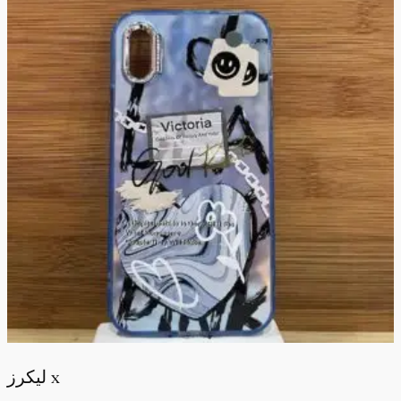
ليكرز x