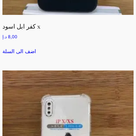
كفر ابل اسود x
8,00
د.إ
اضف الى السلة