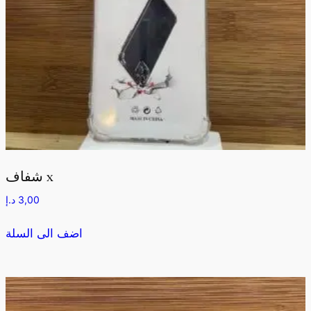
شفاف x
3,00
د.إ
اضف الى السلة