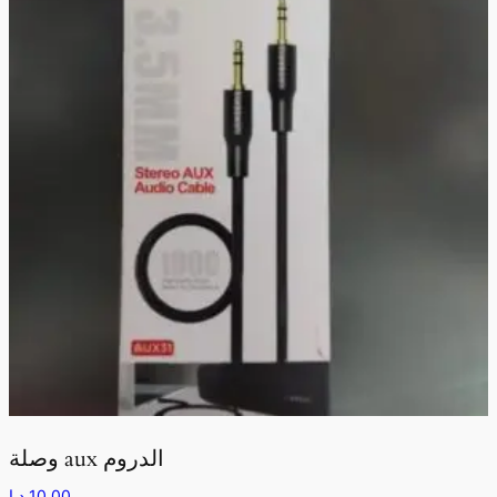
وصلة aux الدروم
د.إ
10,00