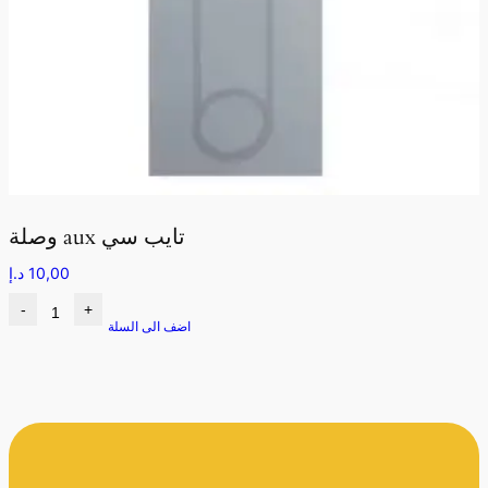
وصلة aux تايب سي
10,00
د.إ
-
+
اضف الى السلة