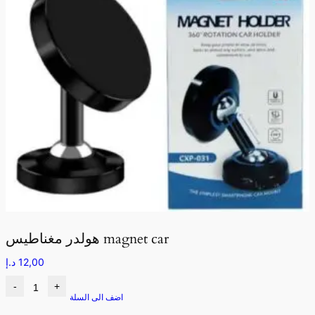
هولدر مغناطيس magnet car
12,00
د.إ
-
+
اضف الى السلة