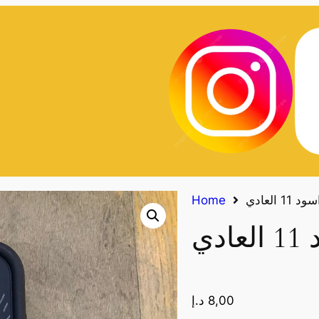
 العادي
Home
دي
8,00
د.إ