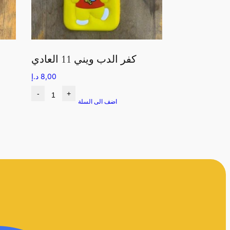
كفر الدب ويني 11 العادي
8,00
د.إ
-
+
اضف الى السلة