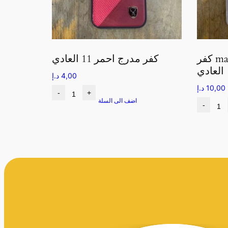
كفر magsafe مت ابيض 11
كفر مدرج احمر 11 العادي
العادي
4,00
د.إ
10,00
د.إ
-
+
اضف الى السلة
-